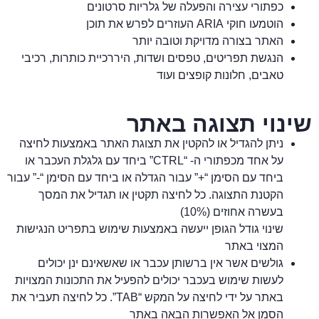
כפתורי עצירה והפעלה של גלריות סרטונים
הוטמעו חוקי ARIA העוזרים לפרש את תוכן
האתר בצורה מדויקת וטובה יותר
הנגשת תפריטים, טפסים ושדות, היררכיית כותרות, רכיבי
טאבים, חלונות קופצים ועוד
שינוי תצוגה באתר
ניתן להגדיל או להקטין את תצוגת האתר באמצעות לחיצה
על אחד מכפתורי ה- “CTRL” ביחד עם גלגלת העכבר או
ביחד עם הסימן “+” עבור הגדלה או ביחד עם הסימן “-” עבור
הקטנת התצוגה. כל לחיצה תקטין או תגדיל את המסך
בעשרה אחוזים (10%)
שינוי גודל הגופן ייעשה באמצעות שימוש בתפריט הנגישות
המצוי באתר
גולשים אשר אין ברשותן עכבר או שאשאינם ינן יכולים
לעשות שימוש בעכבר יכולים להפעיל את התכונות המצויות
באתר על ידי לחיצה על המקש “TAB”. כל לחיצה תעביר את
הסמן אל האפשרות הבאה באתר