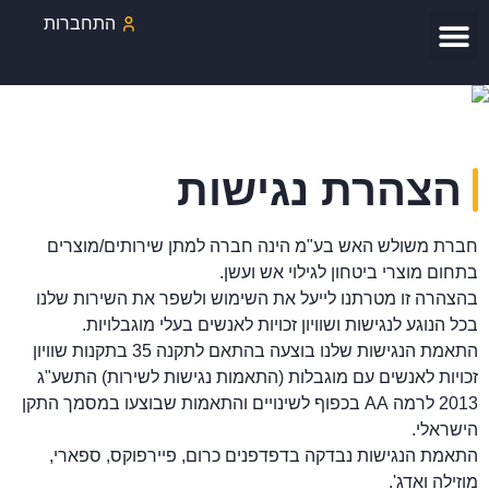
התחברות
מערכות יניקה
עמוד הבית
גלאי עשן IS, קרן ולהבה
פרופיל החברה
מערכות גילוי אש
אישורים והסמכות
הצהרת נגישות
חברת משולש האש בע"מ הינה חברה למתן שירותים/מוצרים
בתחום מוצרי ביטחון לגילוי אש ועשן.
בהצהרה זו מטרתנו לייעל את השימוש ולשפר את השירות שלנו
בכל הנוגע לנגישות ושוויון זכויות לאנשים בעלי מוגבלויות.
התאמת הנגישות שלנו בוצעה בהתאם לתקנה 35 בתקנות שוויון
זכויות לאנשים עם מוגבלות (התאמות נגישות לשירות) התשע"ג
2013 לרמה AA בכפוף לשינויים והתאמות שבוצעו במסמך התקן
הישראלי.
התאמת הנגישות נבדקה בדפדפנים כרום, פיירפוקס, ספארי,
מוזילה ואדג'.